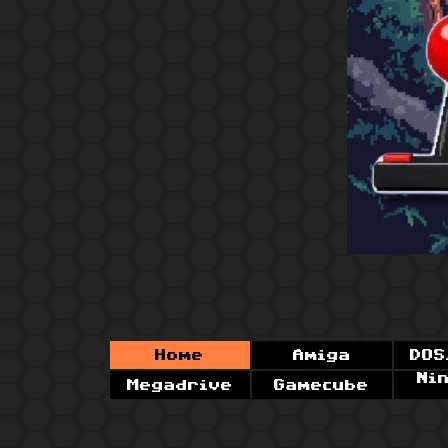
Home
Amiga
DOS
Ni
Megadrive
Gamecube