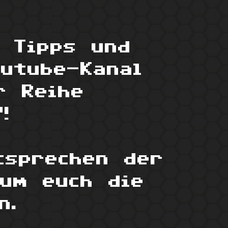
r Tipps und
utube-Kanal
r Reihe
!
tsprechen der
 um euch die
n.