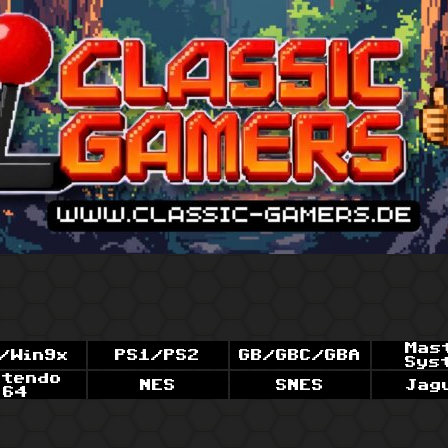
Mas
/Win9x
PS1/PS2
GB/GBC/GBA
Sys
ntendo
NES
SNES
Jag
64