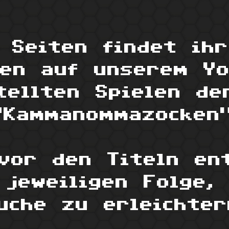
 Seiten findet ih
den auf unserem Yo
tellten Spielen de
"Kammanommazocken"
vor den Titeln en
jeweiligen Folge,
uche zu erleichter